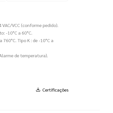
4 VAC/VCC (conforme pedido).
o: -10°C a 60°C.
a 760°C. Tipo K : de -10°C a
(Alarme de temperatura).
Certificações