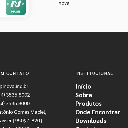
Inova.
EM CONTATO
INSTITUCIONAL
Início
@inova.ind.br
Sobre
54) 3535 8002
Produtos
54) 3535.8000
Onde Encontrar
ntônio Gomes Maciel,
Downloads
Kayser | 95097-820 |