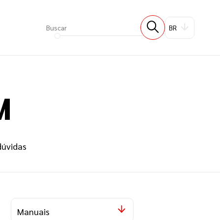
BR
M
dúvidas
Manuais