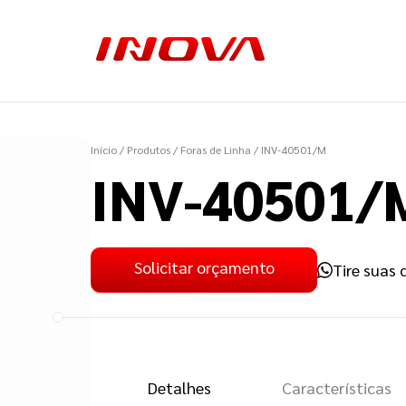
Início
/ Produtos
/ Foras de Linha
/ INV-40501/M
INV-40501/
Solicitar orçamento
Tire suas 
Detalhes
Características