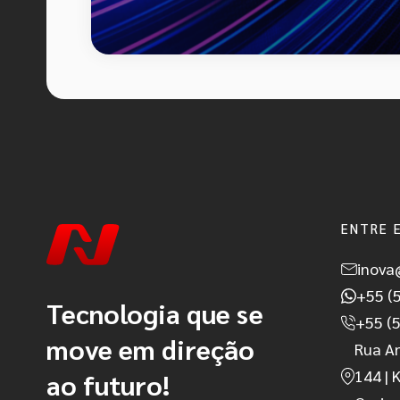
ENTRE 
inova
+55 (
Tecnologia que se
+55 (
move em direção
Rua A
144 | 
ao futuro!