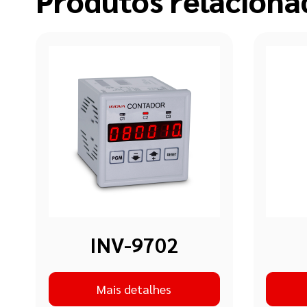
Produtos relaciona
INV-9702
Mais detalhes