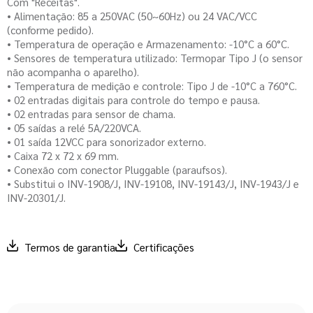
Com "Receitas".
• Alimentação: 85 a 250VAC (50~60Hz) ou 24 VAC/VCC
(conforme pedido).
• Temperatura de operação e Armazenamento: -10°C a 60°C.
• Sensores de temperatura utilizado: Termopar Tipo J (o sensor
não acompanha o aparelho).
• Temperatura de medição e controle: Tipo J de -10°C a 760°C.
• 02 entradas digitais para controle do tempo e pausa.
• 02 entradas para sensor de chama.
• 05 saídas a relé 5A/220VCA.
• 01 saída 12VCC para sonorizador externo.
• Caixa 72 x 72 x 69 mm.
• Conexão com conector Pluggable (paraufsos).
• Substitui o INV-1908/J, INV-19108, INV-19143/J, INV-1943/J e
INV-20301/J.
Termos de garantia
Certificações