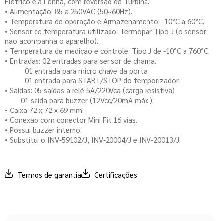
Elétrico e a Lenha, com reversão de Turbina.
• Alimentação: 85 a 250VAC (50~60Hz).
• Temperatura de operação e Armazenamento: -10°C a 60°C.
• Sensor de temperatura utilizado: Termopar Tipo J (o sensor
não acompanha o aparelho).
• Temperatura de medição e controle: Tipo J de -10°C a 760°C.
• Entradas: 02 entradas para sensor de chama.
01 entrada para micro chave da porta.
01 entrada para START/STOP do temporizador.
• Saídas: 05 saídas a relé 5A/220Vca (carga resistiva)
01 saída para buzzer (12Vcc/20mA máx.).
• Caixa 72 x 72 x 69 mm.
• Conexão com conector Mini Fit 16 vias.
• Possui buzzer interno.
• Substitui o INV-59102/J, INV-20004/J e INV-20013/J.
Termos de garantia
Certificações